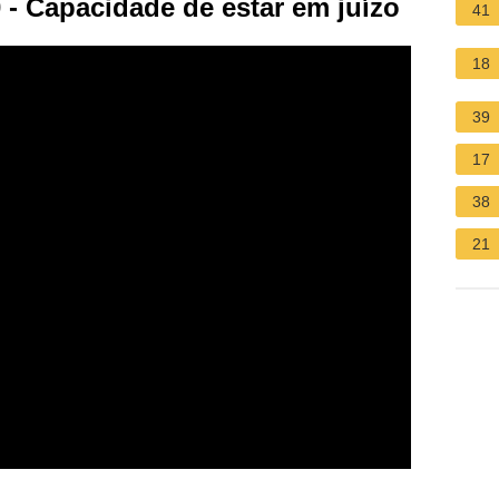
- Capacidade de estar em juízo
41
18
39
17
38
21