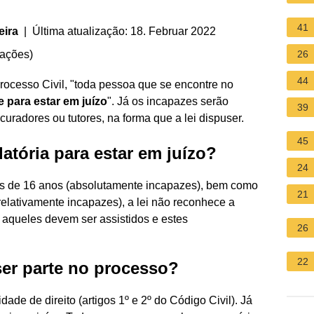
41
eira
| Última atualização: 18. Februar 2022
iações
)
26
44
rocesso Civil, "toda pessoa que se encontre no
 para estar em juízo
". Já os incapazes serão
39
curadores ou tutores, na forma que a lei dispuser.
45
atória para estar em juízo?
24
es de 16 anos (absolutamente incapazes), bem como
21
elativamente incapazes), a lei não reconhece a
 aqueles devem ser assistidos e estes
26
22
er parte no processo?
ade de direito (artigos 1º e 2º do Código Civil). Já