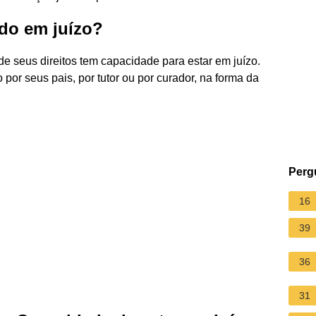
do em juízo?
e seus direitos tem capacidade para estar em juízo.
 por seus pais, por tutor ou por curador, na forma da
Perg
16
39
36
31