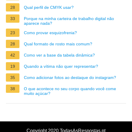
28
Qual perfil de CMYK usar?
33
Porque na minha carteira de trabalho digital não
aparece nada?
23
Como provar esquizofrenia?
28
Qual formato de rosto mais comum?
42
Como ver a base da tabela dinâmica?
19
Quando a vítima não quer representar?
35
Como adicionar fotos ao destaque do instagram?
38
O que acontece no seu corpo quando você come
muito açúcar?
Copyright 2020 TodasAsRespostas.pt