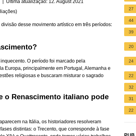
| Última atualização: 12. August 2021
27
liações
)
44
divisão desse movimento artístico em três períodos:
39
ascimento?
20
Cinquecento. O período foi marcado pela
24
a Europa, principalmente em Portugal, Alemanha e
estões religiosas e buscaram misturar o sagrado
22
32
ue o Renascimento italiano pode
31
22
aparecem na Itália, os historiadores resolveram
fases distintas: o Trecento, que corresponde à fase
PUB