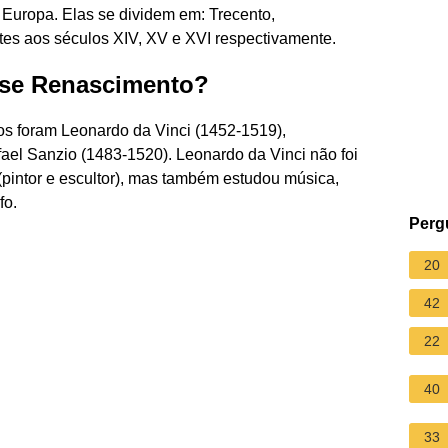
 Europa. Elas se dividem em: Trecento,
tes aos séculos XIV, XV e XVI respectivamente.
fase Renascimento?
anos foram Leonardo da Vinci (1452-1519),
ael Sanzio (1483-1520). Leonardo da Vinci não foi
(pintor e escultor), mas também estudou música,
fo.
Perg
20
42
22
40
33