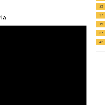
22
37
ria
19
37
42