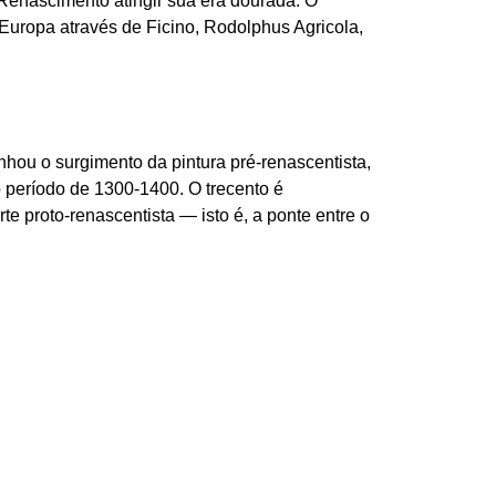
Renascimento atingir sua era dourada. O
ropa através de Ficino, Rodolphus Agricola,
hou o surgimento da pintura pré-renascentista,
o período de 1300-1400. O trecento é
 proto-renascentista — isto é, a ponte entre o