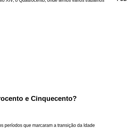
ulo XIV; o Quattrocento, onde temos vários trabalhos
trocento e Cinquecento?
s períodos que marcaram a transição da Idade