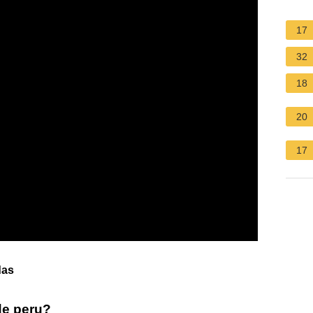
17
32
18
20
17
das
de peru?