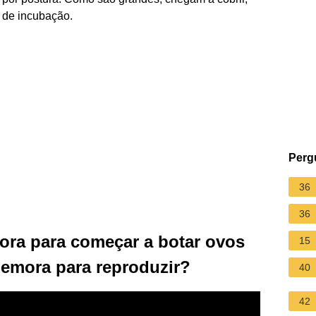
 de incubação.
Perg
36
36
ora para começar a botar ovos
15
emora para reproduzir?
40
42