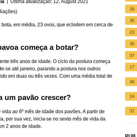
ia
| Última atualização: 12. August 2021
26
liações
)
35
a
bota, em média, 23 ovos, que eclodem em cerca de
23
35
pavoa começa a botar?
37
nte três anos de idade. O ciclo da postura começa
17
e-se até janeiro, parando a postura nos outros
idido em duas ou três vezes. Com uma média total de
40
a um pavão crescer?
24
37
vida ao 6º mês de idade dos pavões. A partir de
a, por sua vez, inicia-se no sexto mês de vida da
m 2 anos de idade.
PUB