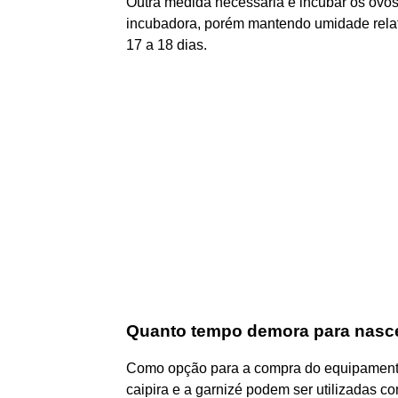
Outra medida necessária é incubar os ovo
incubadora, porém mantendo umidade relat
17 a 18 dias.
Quanto tempo demora para nasc
Como opção para a compra do equipamento,
caipira e a garnizé podem ser utilizadas c