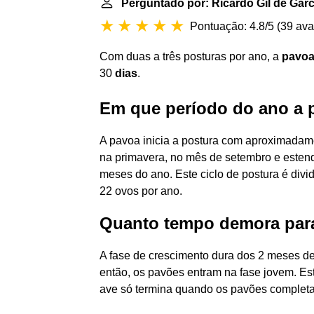
Perguntado por: Ricardo Gil de Garc
Pontuação: 4.8/5
(
39 ava
Com duas a três posturas por ano, a
pavo
30
dias
.
Em que período do ano a 
A pavoa inicia a postura com aproximadame
na primavera, no mês de setembro e estend
meses do ano. Este ciclo de postura é div
22 ovos por ano.
Quanto tempo demora par
A fase de crescimento dura dos 2 meses de 
então, os pavões entram na fase jovem. Est
ave só termina quando os pavões completa