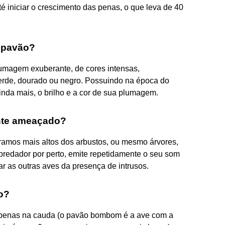
té iniciar o crescimento das penas, o que leva de 40
o pavão?
lumagem exuberante, de cores intensas,
 verde, dourado ou negro. Possuindo na época do
nda mais, o brilho e a cor de sua plumagem.
nte ameaçado?
 ramos mais altos dos arbustos, ou mesmo árvores,
 predador por perto, emite repetidamente o seu som
sar as outras aves da presença de intrusos.
o?
 penas na cauda (o pavão bombom é a ave com a