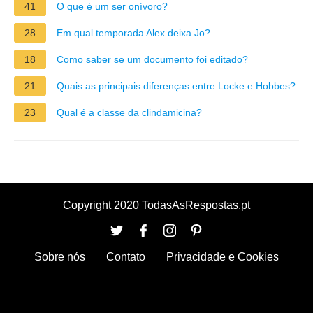
41
O que é um ser onívoro?
28
Em qual temporada Alex deixa Jo?
18
Como saber se um documento foi editado?
21
Quais as principais diferenças entre Locke e Hobbes?
23
Qual é a classe da clindamicina?
Copyright 2020 TodasAsRespostas.pt
Sobre nós
Contato
Privacidade e Cookies