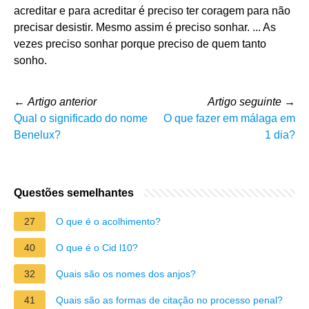
acreditar e para acreditar é preciso ter coragem para não
precisar desistir. Mesmo assim é preciso sonhar. ... As
vezes preciso sonhar porque preciso de quem tanto
sonho.
←
Artigo anterior
Artigo seguinte
→
Qual o significado do nome
O que fazer em málaga em
Benelux?
1 dia?
Questões semelhantes
27
O que é o acolhimento?
40
O que é o Cid l10?
32
Quais são os nomes dos anjos?
41
Quais são as formas de citação no processo penal?