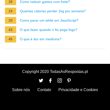
28
Como reduzir gastos com frete?
24
Quantas calorias perder 1kg por semana?
20
Como parar um while em JavaScript?
43
O que fazer quando o fio pega fogo?
45
O que é dor em medicina?
Copyright 2020 TodasAsRespostas.pt
Sobre nós
Contato
Privacidade e Cookies