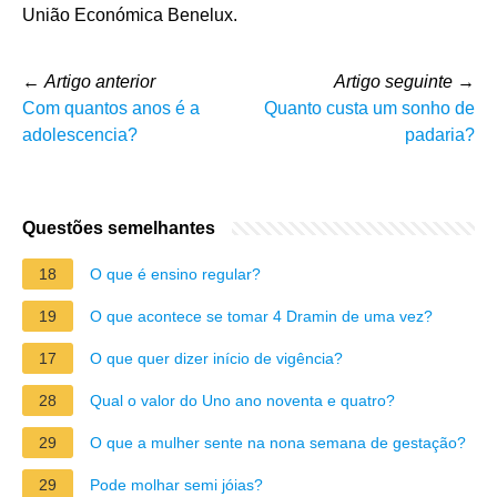
União Económica Benelux.
←
Artigo anterior
Artigo seguinte
→
Com quantos anos é a
Quanto custa um sonho de
adolescencia?
padaria?
Questões semelhantes
18
O que é ensino regular?
19
O que acontece se tomar 4 Dramin de uma vez?
17
O que quer dizer início de vigência?
28
Qual o valor do Uno ano noventa e quatro?
29
O que a mulher sente na nona semana de gestação?
29
Pode molhar semi jóias?