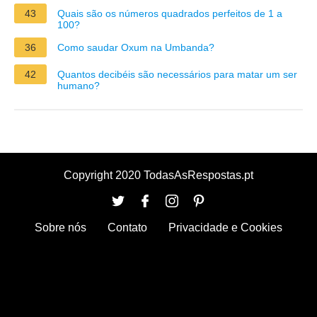
43
Quais são os números quadrados perfeitos de 1 a
100?
36
Como saudar Oxum na Umbanda?
42
Quantos decibéis são necessários para matar um ser
humano?
Copyright 2020 TodasAsRespostas.pt
Sobre nós
Contato
Privacidade e Cookies