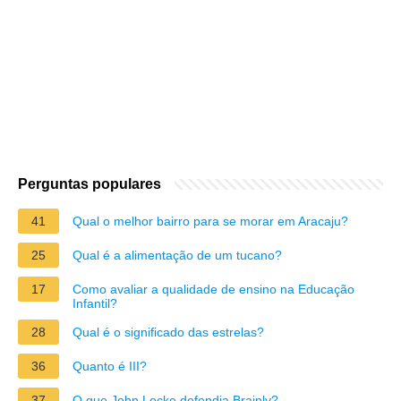
Perguntas populares
41
Qual o melhor bairro para se morar em Aracaju?
25
Qual é a alimentação de um tucano?
17
Como avaliar a qualidade de ensino na Educação
Infantil?
28
Qual é o significado das estrelas?
36
Quanto é III?
37
O que John Locke defendia Brainly?