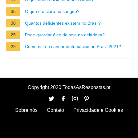
35
O que é o cloro no sangue?
30
Quantos deficientes existem no Brasil?
25
Pode guardar óleo de soja na geladeira?
29
Como está o saneamento básico no Brasil 2021?
Copyright 2020 TodasAsRespostas.pt
Sobre nós
Contato
Privacidade e Cookies