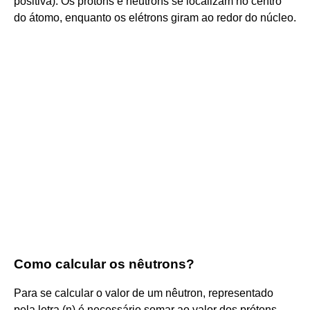
positiva). Os prótons e nêutrons se localizam no centro
do átomo, enquanto os elétrons giram ao redor do núcleo.
Como calcular os nêutrons?
Para se calcular o valor de um nêutron, representado
pela letra (n) é necessário somar ao valor dos prótons,