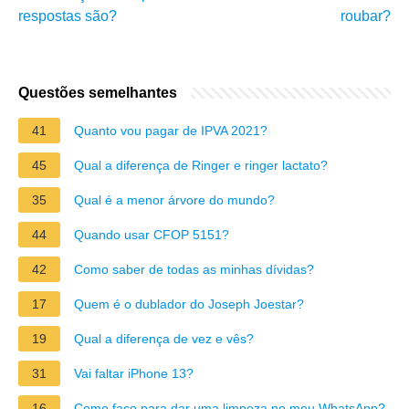
respostas são?
roubar?
Questões semelhantes
41
Quanto vou pagar de IPVA 2021?
45
Qual a diferença de Ringer e ringer lactato?
35
Qual é a menor árvore do mundo?
44
Quando usar CFOP 5151?
42
Como saber de todas as minhas dívidas?
17
Quem é o dublador do Joseph Joestar?
19
Qual a diferença de vez e vês?
31
Vai faltar iPhone 13?
16
Como faço para dar uma limpeza no meu WhatsApp?