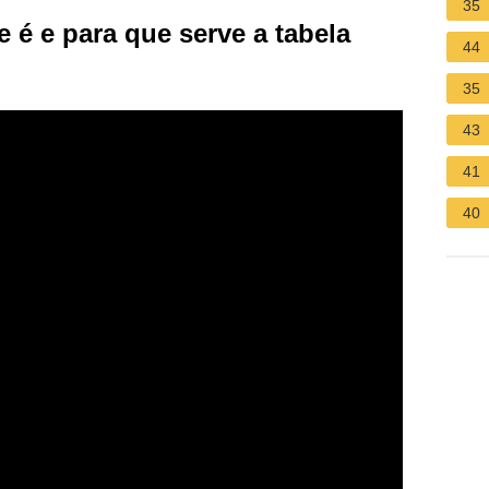
35
e é e para que serve a tabela
44
35
43
41
40