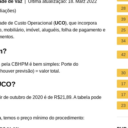
ade de Vaz
| Última atualização: 18. März 2022
28
liações
)
39
dade de Custo Operacional (
UCO
), que incorpora
mobiliário, imóvel, aluguéis, folha de pagamento e
25
mentos.
34
m?
42
os pela CBHPM é bem simples: Porte do
ouver previsão) = valor total.
30
 UCO?
17
17
ir de outubro de 2020 é de R$21,89. A tabela pode
23
a, temos o preço mínimo do procedimento: