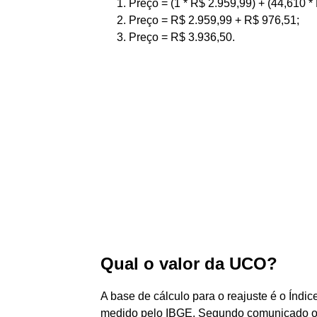
Preço = (1 * R$ 2.959,99) + (44,610 *
Preço = R$ 2.959,99 + R$ 976,51;
Preço = R$ 3.936,50.
Qual o valor da UCO?
A base de cálculo para o reajuste é o Índ
medido pelo IBGE. Segundo comunicado of