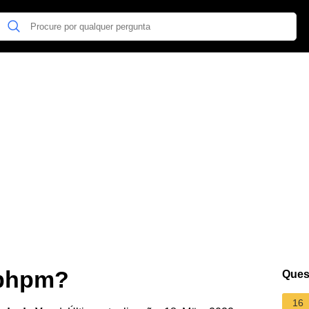
Cbhpm?
Ques
16