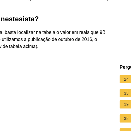
anestesista?
a, basta localizar na tabela o valor em reais que 9B
utilizamos a publicação de outubro de 2016, o
vide tabela acima).
Perg
24
33
19
38