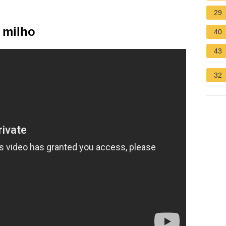
29
 milho
40
43
32