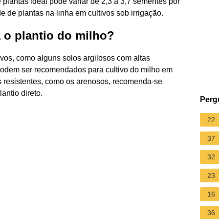
plantas ideal pode variar de 2,3 a 3,7 sementes por
de plantas na linha em cultivos sob irrigação.
 o plantio do milho?
ivos, como alguns solos argilosos com altas
 podem ser recomendados para cultivo do milho em
s resistentes, como os arenosos, recomenda-se
antio direto.
Perg
22
37
32
23
16
36