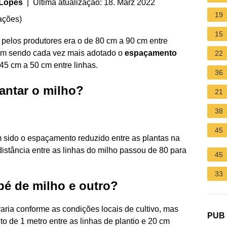
 Lopes
| Última atualização: 18. März 2022
19
ações
)
15
e pelos produtores era o de 80 cm a 90 cm entre
vem sendo cada vez mais adotado o
espaçamento
22
 45 cm a 50 cm entre linhas.
36
lantar o milho?
21
38
45
 sido o espaçamento reduzido entre as plantas na
distância entre as linhas do milho passou de 80 para
45
33
pé de milho e outro?
aria conforme as condições locais de cultivo, mas
PUB
de 1 metro entre as linhas de plantio e 20 cm