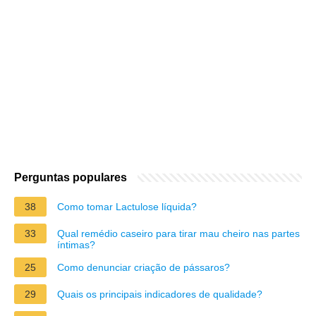
Perguntas populares
38
Como tomar Lactulose líquida?
33
Qual remédio caseiro para tirar mau cheiro nas partes
íntimas?
25
Como denunciar criação de pássaros?
29
Quais os principais indicadores de qualidade?