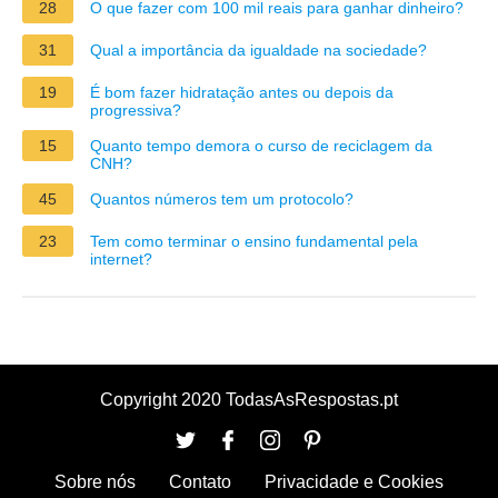
28
O que fazer com 100 mil reais para ganhar dinheiro?
31
Qual a importância da igualdade na sociedade?
19
É bom fazer hidratação antes ou depois da
progressiva?
15
Quanto tempo demora o curso de reciclagem da
CNH?
45
Quantos números tem um protocolo?
23
Tem como terminar o ensino fundamental pela
internet?
Copyright 2020 TodasAsRespostas.pt
Sobre nós
Contato
Privacidade e Cookies