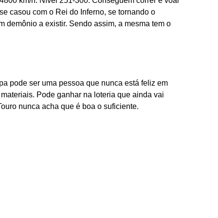
 4800 km/h. Nível 251-300: Conseguem correr e voar
a se casou com o Rei do Inferno, se tornando o
ém demônio a existir. Sendo assim, a mesma tem o
a pode ser uma pessoa que nunca está feliz em
 materiais. Pode ganhar na loteria que ainda vai
 Touro nunca acha que é boa o suficiente.