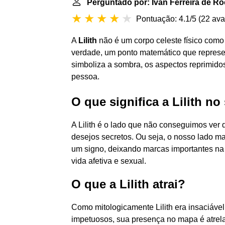
Perguntado por: Ivan Ferreira de R
Pontuação: 4.1/5
(
22 ava
A
Lilith
não é um corpo celeste físico como 
verdade, um ponto matemático que represen
simboliza a sombra, os aspectos reprimido
pessoa.
O que significa a Lilith no
A Lilith é o lado que não conseguimos ver 
desejos secretos. Ou seja, o nosso lado m
um signo, deixando marcas importantes na
vida afetiva e sexual.
O que a Lilith atrai?
Como mitologicamente Lilith era insaciáve
impetuosos, sua presença no mapa é atrel