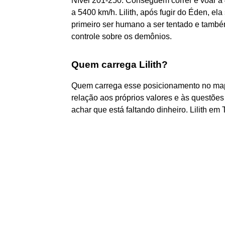
Nível 201-250: Conseguem correr e voar a
a 5400 km/h. Lilith, após fugir do Éden, el
primeiro ser humano a ser tentado e tamb
controle sobre os demônios.
Quem carrega Lilith?
Quem carrega esse posicionamento no map
relação aos próprios valores e às questões
achar que está faltando dinheiro. Lilith em