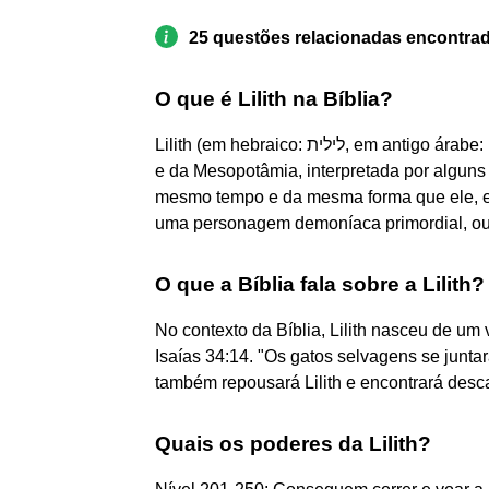
25 questões relacionadas encontra
O que é Lilith na Bíblia?
Lilith (em hebraico: לילית, em antigo árabe: ليليث), é uma figura feminina nas mitologias Judaica
e da Mesopotâmia, interpretada por alguns
mesmo tempo e da mesma forma que ele, e 
uma personagem demoníaca primordial, ou 
O que a Bíblia fala sobre a Lilith?
No contexto da Bíblia, Lilith nasceu de u
Isaías 34:14. "Os gatos selvagens se juntar
também repousará Lilith e encontrará desc
Quais os poderes da Lilith?