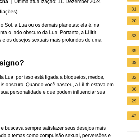
ocha
| Última atualização: 11. Dezember 2024
31
liações
)
20
o Sol, a Lua ou os demais planetas; ela é, na
ta o lado obscuro da Lua. Portanto, a
Lilith
33
s e os desejos sexuais mais profundos de uma
39
 signo?
39
da Lua, por isso está ligada a bloqueios, medos,
32
ais obscuro. Quando você nasceu, a Lilith estava em
38
 sua personalidade e que podem influenciar sua
29
42
l e buscava sempre satisfazer seus desejos mais
ada a temas como compulsão sexual, perversões e