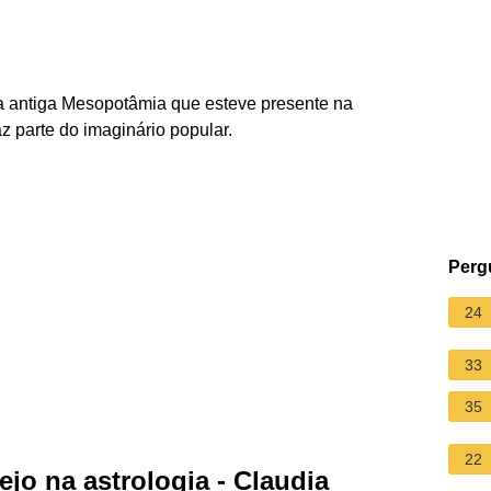
da antiga Mesopotâmia que esteve presente na
az parte do imaginário popular.
Perg
24
33
35
22
ejo na astrologia - Claudia