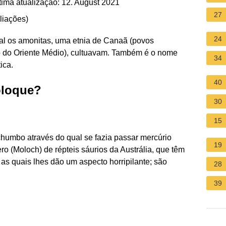
ima atualização: 12. August 2021
27
liações
)
24
al os amonitas, uma etnia de Canaã (povos
ão do Oriente Médio), cultuavam. Também é o nome
34
ica.
40
oloque?
30
15
chumbo através do qual se fazia passar mercúrio
19
ro (Moloch) de répteis sáurios da Austrália, que têm
as quais lhes dão um aspecto horripilante; são
28
39