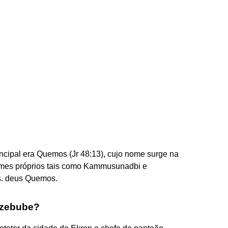
rincipal era Quemos (Jr 48:13), cujo nome surge na
 nomes próprios tais como Kammusunadbi e
s. deus Quemos.
 zebube?