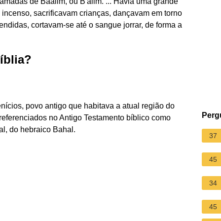
hamadas de Baalim, ou B'alim. ... Havia uma grande
incenso, sacrificavam crianças, dançavam em torno
endidas, cortavam-se até o sangue jorrar, de forma a
íblia?
nícios, povo antigo que habitava a atual região do
Perg
referenciados no Antigo Testamento bíblico como
aal, do hebraico Bahal.
37
45
34
45