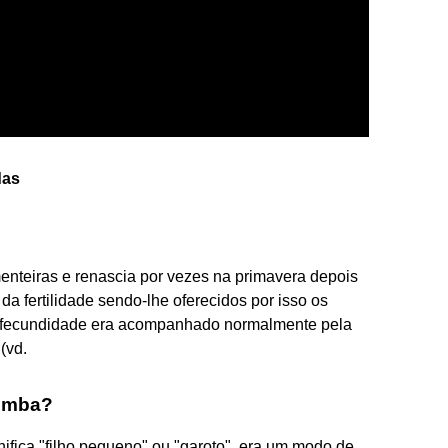
das
enteiras e renascia por vezes na primavera depois
da fertilidade sendo-lhe oferecidos por isso os
 à fecundidade era acompanhado normalmente pela
(vd.
cumba?
ifica "filho pequeno" ou "garoto", era um modo de