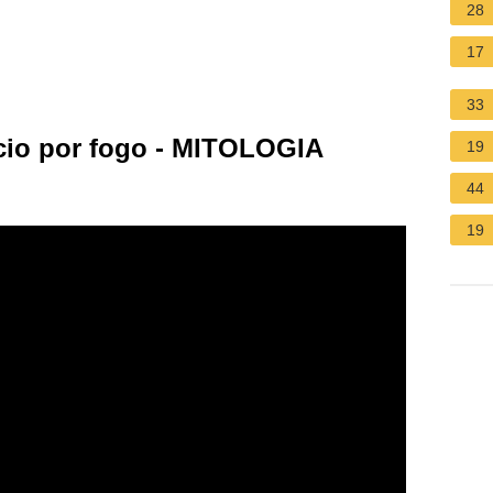
28
17
33
cio por fogo - MITOLOGIA
19
44
19