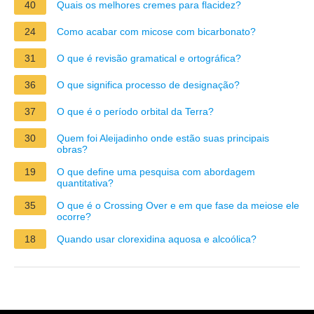
40
Quais os melhores cremes para flacidez?
24
Como acabar com micose com bicarbonato?
31
O que é revisão gramatical e ortográfica?
36
O que significa processo de designação?
37
O que é o período orbital da Terra?
30
Quem foi Aleijadinho onde estão suas principais
obras?
19
O que define uma pesquisa com abordagem
quantitativa?
35
O que é o Crossing Over e em que fase da meiose ele
ocorre?
18
Quando usar clorexidina aquosa e alcoólica?