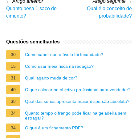
←
Artigo anterior
Artigo seguinte
→
Quanto pesa 1 saco de
Qual é o conceito de
cimento?
probabilidade?
Questões semelhantes
30
Como saber que o óvulo foi fecundado?
15
Como usar meia risca na redação?
31
Qual lagarto muda de cor?
40
O que colocar no objetivo profissional para vendedor?
38
Qual das séries apresenta maior dispersão absoluta?
34
Quanto tempo o frango pode ficar na geladeira sem
estragar?
34
O que é um fichamento PDF?