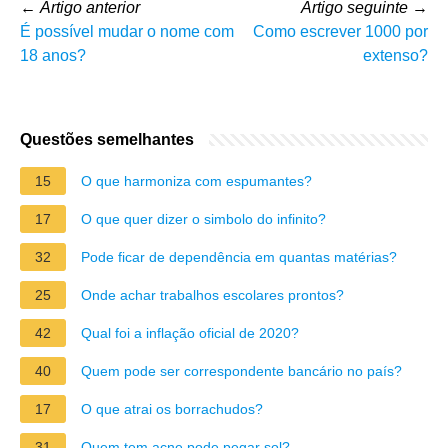
←
Artigo anterior
Artigo seguinte
→
É possível mudar o nome com
Como escrever 1000 por
18 anos?
extenso?
Questões semelhantes
15
O que harmoniza com espumantes?
17
O que quer dizer o simbolo do infinito?
32
Pode ficar de dependência em quantas matérias?
25
Onde achar trabalhos escolares prontos?
42
Qual foi a inflação oficial de 2020?
40
Quem pode ser correspondente bancário no país?
17
O que atrai os borrachudos?
31
Quem tem acne pode pegar sol?