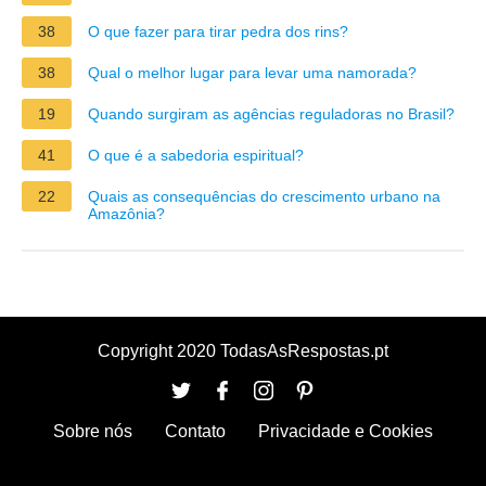
38
O que fazer para tirar pedra dos rins?
38
Qual o melhor lugar para levar uma namorada?
19
Quando surgiram as agências reguladoras no Brasil?
41
O que é a sabedoria espiritual?
22
Quais as consequências do crescimento urbano na
Amazônia?
Copyright 2020 TodasAsRespostas.pt
Sobre nós
Contato
Privacidade e Cookies