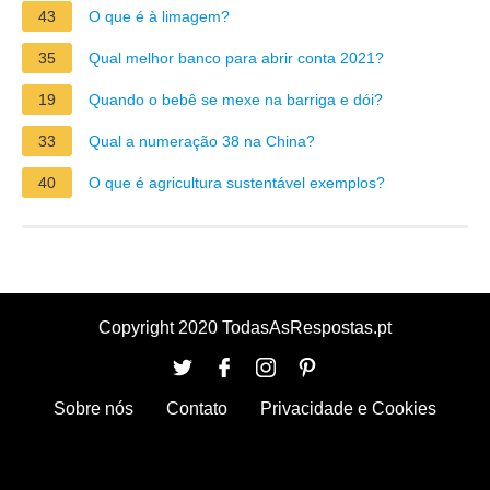
43
O que é à limagem?
35
Qual melhor banco para abrir conta 2021?
19
Quando o bebê se mexe na barriga e dói?
33
Qual a numeração 38 na China?
40
O que é agricultura sustentável exemplos?
Copyright 2020 TodasAsRespostas.pt
Sobre nós
Contato
Privacidade e Cookies