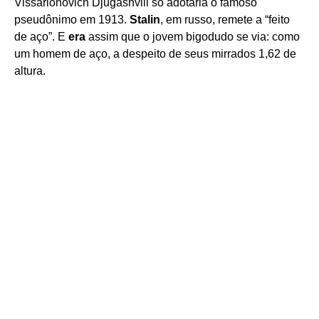
Vissarionovich Djugashvili só adotaria o famoso
pseudônimo em 1913.
Stalin
, em russo, remete a “feito
de aço”. E
era
assim que o jovem bigodudo se via: como
um homem de aço, a despeito de seus mirrados 1,62 de
altura.