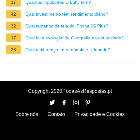
17
Quantos tripulantes O Luffy tem?
42
Qual investimento têm rendimento diário?
32
Qual tamanho da tela do iPhone 6S Plus?
17
Qual foi a evolução da Geografia na antiguidade?
26
Qual a diferença entre nódulo e linfonodo?
Copyright 2020 TodasAsRespostas.pt
Sobre nós
Contato
Privacidade e Cookies