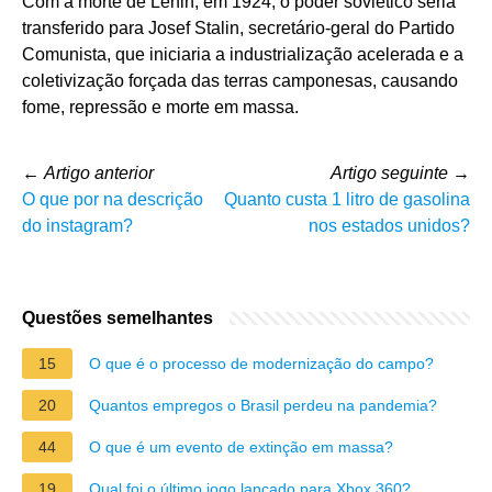
Com a morte de Lenin, em 1924, o poder soviético seria
transferido para Josef Stalin, secretário-geral do Partido
Comunista, que iniciaria a industrialização acelerada e a
coletivização forçada das terras camponesas, causando
fome, repressão e morte em massa.
←
Artigo anterior
Artigo seguinte
→
O que por na descrição
Quanto custa 1 litro de gasolina
do instagram?
nos estados unidos?
Questões semelhantes
15
O que é o processo de modernização do campo?
20
Quantos empregos o Brasil perdeu na pandemia?
44
O que é um evento de extinção em massa?
19
Qual foi o último jogo lançado para Xbox 360?