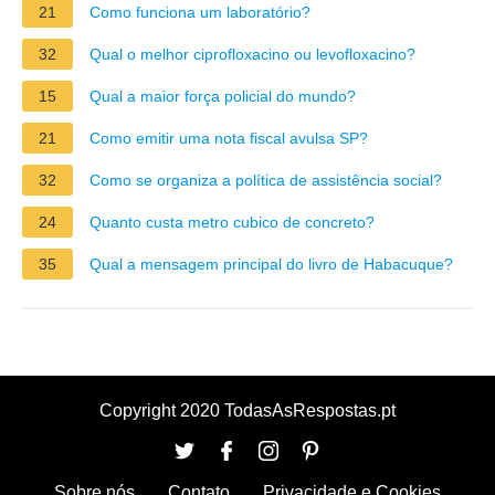
21
Como funciona um laboratório?
32
Qual o melhor ciprofloxacino ou levofloxacino?
15
Qual a maior força policial do mundo?
21
Como emitir uma nota fiscal avulsa SP?
32
Como se organiza a política de assistência social?
24
Quanto custa metro cubico de concreto?
35
Qual a mensagem principal do livro de Habacuque?
Copyright 2020 TodasAsRespostas.pt
Sobre nós
Contato
Privacidade e Cookies