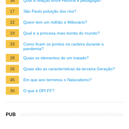
38
Qual a relação entre História e pedagogia?
17
São Paulo poluição dos rios?
22
Quem tem um milhão e Milionário?
19
Qual é a princesa mais bonita do mundo?
33
Como ficam os pontos na carteira durante a
pandemia?
28
Quais os elementos de um tratado?
26
Quais são as características da terceira Geração?
45
Em que ano terminou o Naturalismo?
30
O que é DPI FF?
PUB