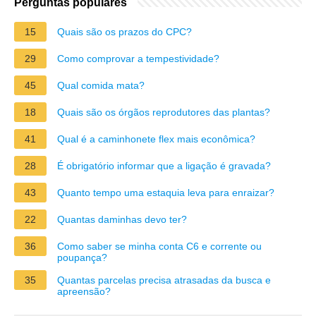
Perguntas populares
15
Quais são os prazos do CPC?
29
Como comprovar a tempestividade?
45
Qual comida mata?
18
Quais são os órgãos reprodutores das plantas?
41
Qual é a caminhonete flex mais econômica?
28
É obrigatório informar que a ligação é gravada?
43
Quanto tempo uma estaquia leva para enraizar?
22
Quantas daminhas devo ter?
36
Como saber se minha conta C6 e corrente ou
poupança?
35
Quantas parcelas precisa atrasadas da busca e
apreensão?