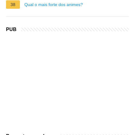
38
Qual o mais forte dos animes?
PUB