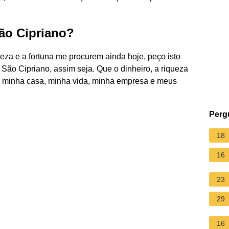
ão Cipriano?
ueza e a fortuna me procurem ainda hoje, peço isto
São Cipriano, assim seja. Que o dinheiro, a riqueza
a minha casa, minha vida, minha empresa e meus
Perg
18
16
23
29
16