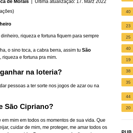
ca de Morais
| Última atualização: 17. März 2022
iações
)
40
heiro
23
o dinheiro, riqueza e fortuna fiquem para sempre
25
40
ha, o sino toca, a cabra berra, assim tu
São
, riqueza e fortuna pra mim.
19
 ganhar na loteria?
38
35
ar pessoas a ter sorte nos jogos de azar ou na
44
de São Cipriano?
20
e em mim em todos os momentos de sua vida. Que
ijar, cuidar de mim, me proteger, me amar todos os
PUB