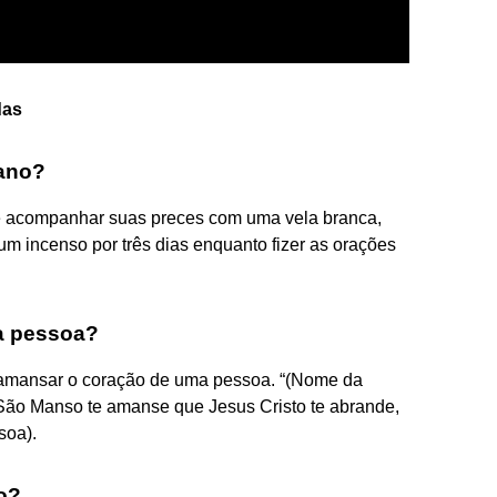
das
iano?
e acompanhar suas preces com uma vela branca,
 incenso por três dias enquanto fizer as orações
a pessoa?
amansar o coração de uma pessoa. “(Nome da
São Manso te amanse que Jesus Cristo te abrande,
soa).
go?