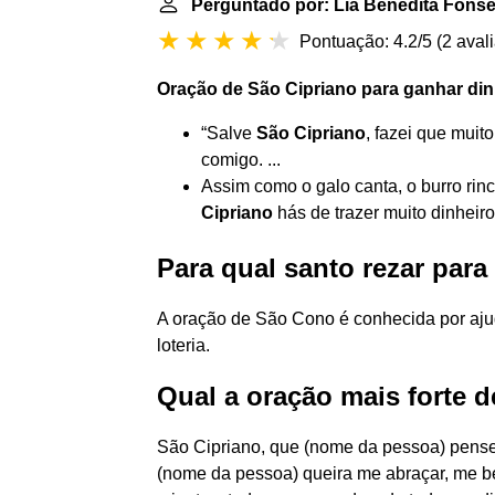
Perguntado por: Lia Benedita Fonse
Pontuação: 4.2/5
(
2 aval
Oração de
São Cipriano para ganhar
din
“Salve
São Cipriano
, fazei que muit
comigo. ...
Assim como o galo canta, o burro rinc
Cipriano
hás de trazer muito dinheiro
Para qual santo rezar para
A oração de São Cono é conhecida por ajud
loteria.
Qual a oração mais forte 
São Cipriano, que (nome da pessoa) pens
(nome da pessoa) queira me abraçar, me be