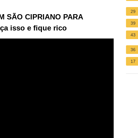
29
 SÃO CIPRIANO PARA
39
 isso e fique rico
43
36
17