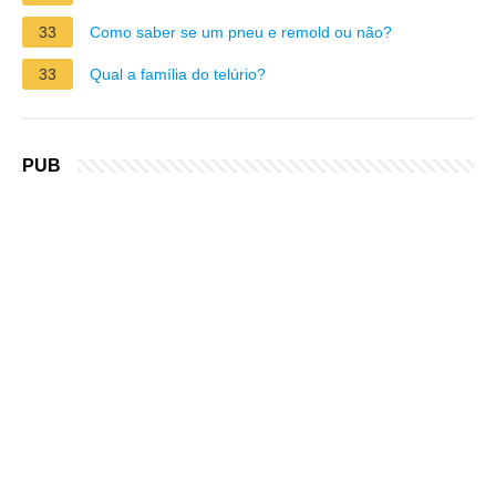
33
Como saber se um pneu e remold ou não?
33
Qual a família do telúrio?
PUB