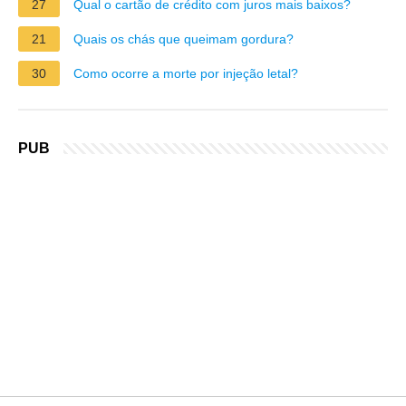
27
Qual o cartão de crédito com juros mais baixos?
21
Quais os chás que queimam gordura?
30
Como ocorre a morte por injeção letal?
PUB