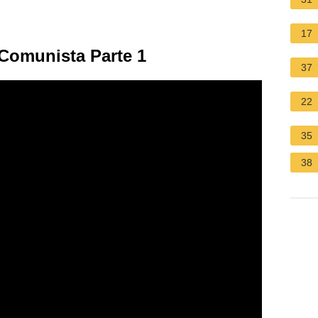
17
 Comunista Parte 1
37
22
35
38