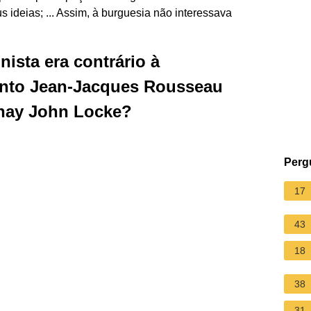
us ideias; ... Assim, à burguesia não interessava
nista era contrário à
ponto Jean-Jacques Rousseau
nay John Locke?
Perg
17
43
18
38
31