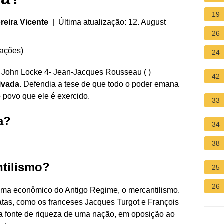
19
eira Vicente
| Última atualização: 12. August
26
iações
)
24
 John Locke 4- Jean-Jacques Rousseau ( )
42
rivada
. Defendia a tese de que todo o poder emana
 povo que ele é exercido.
33
a?
34
38
tilismo?
25
26
ema econômico do Antigo Regime, o mercantilismo.
ratas, como os franceses Jacques Turgot e François
a fonte de riqueza de uma nação, em oposição ao