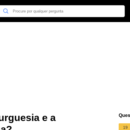
urguesia e a
Ques
da?
19