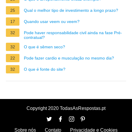
25
Qual o melhor tipo de investimento a longo prazo?
17
Quando usar veem ou veem?
32
Pode haver responsabilidade civil ainda na fase Pré-
contratual?
32
O que é sêmen seco?
22
Pode fazer cardio e musculação no mesmo dia?
32
O que é fonte do site?
Copyright 2020 TodasAsRespostas.pt
Sobre nós
Contato
Privacidade e Cookies