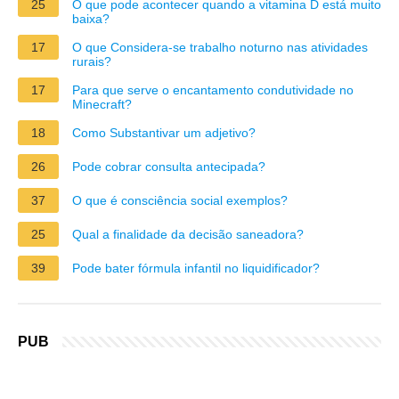
25
O que pode acontecer quando a vitamina D está muito
baixa?
17
O que Considera-se trabalho noturno nas atividades
rurais?
17
Para que serve o encantamento condutividade no
Minecraft?
18
Como Substantivar um adjetivo?
26
Pode cobrar consulta antecipada?
37
O que é consciência social exemplos?
25
Qual a finalidade da decisão saneadora?
39
Pode bater fórmula infantil no liquidificador?
PUB