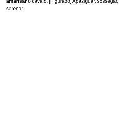
amansar
o cavalo. [Figurado] Apaziguar, sossegar,
serenar.