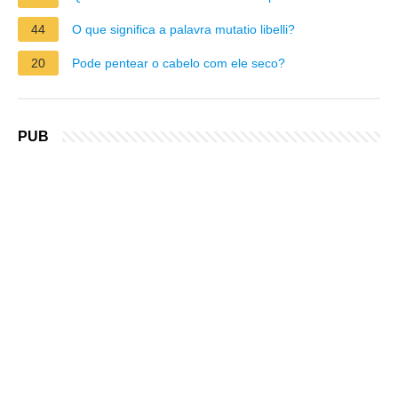
44
O que significa a palavra mutatio libelli?
20
Pode pentear o cabelo com ele seco?
PUB