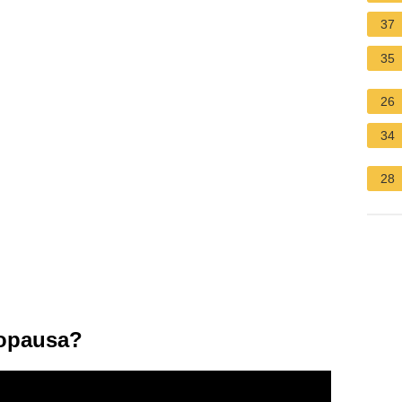
37
35
26
34
28
opausa?