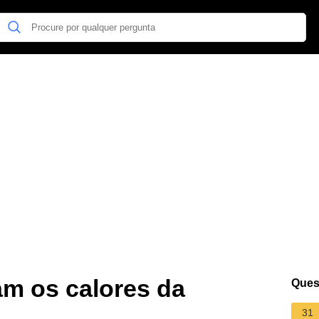
m os calores da
Ques
31