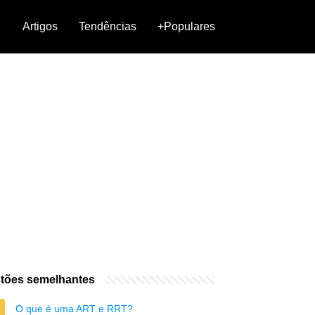
Artigos
Tendências
+Populares
tões semelhantes
O que é uma ART e RRT?