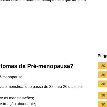
Perg
intomas da Pré-menopausa?
20
36
pré-menopausa:
38
iclo menstrual que passa de 28 para 26 dias, por
38
tre as menstruações;
nstruação abundante;
30