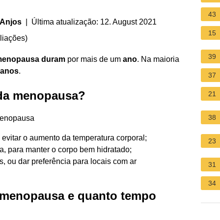
43
 Anjos
| Última atualização: 12. August 2021
15
liações
)
39
 menopausa duram
por mais de um
ano
. Na maioria
anos
.
37
 da menopausa?
21
38
 menopausa
 evitar o aumento da temperatura corporal;
23
ia, para manter o corpo bem hidratado;
s, ou dar preferência para locais com ar
31
34
 menopausa e quanto tempo