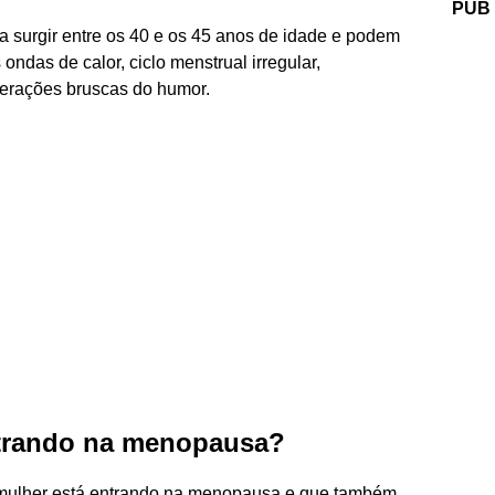
PUB
 surgir entre os 40 e os 45 anos de idade e podem
ndas de calor, ciclo menstrual irregular,
terações bruscas do humor.
ntrando na menopausa?
 mulher está entrando na menopausa e que também