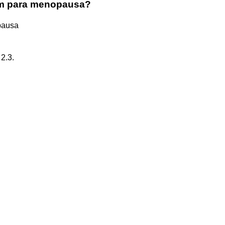
om para menopausa?
pausa
2.3.