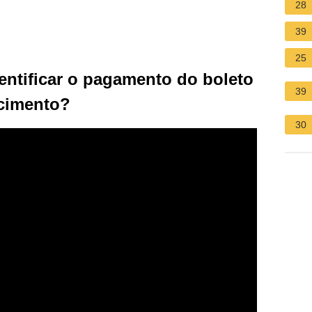
28
39
25
entificar o pagamento do boleto
39
cimento?
30