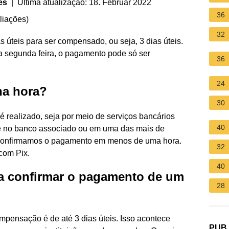
es
| Última atualização: 18. Februar 2022
36
liações
)
32
s úteis para ser compensado, ou seja, 3 dias úteis.
segunda feira, o pagamento pode só ser
36
24
na hora?
30
é realizado, seja por meio de serviços bancários
40
nte no banco associado ou em uma das mais de
, confirmamos o pagamento em menos de uma hora.
32
com Pix.
40
a confirmar o pagamento de um
28
mpensação é de até 3 dias úteis. Isso acontece
PUB