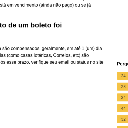
 está em vencimento (ainda não pago) ou se já
o de um boleto foi
a são compensados, geralmente, em até 1 (um) dia
as (como casas lotéricas, Correios, etc) são
s esse prazo, verifique seu email ou status no site
Perg
24
28
24
44
32