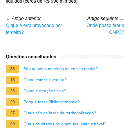
líquidos (cerca de R$ 998 milhões).
←
Artigo anterior
Artigo seguinte
→
O que é erro provocado por
Onde posso tirar o
terceiro?
CNPJ?
Questões semelhantes
33
São quantas matérias do ensino médio?
18
Como comer levedura?
25
Como é atração física?
29
Porque fazer Biblioteconomia?
27
Quais são as fases da territorialização?
39
Quais os direitos de quem faz união estável?