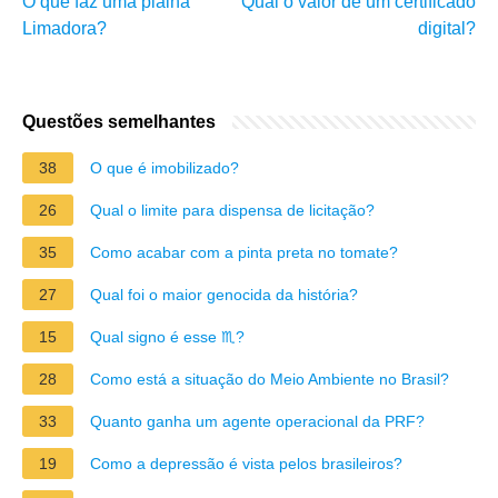
O que faz uma plaina
Qual o valor de um certificado
Limadora?
digital?
Questões semelhantes
38
O que é imobilizado?
26
Qual o limite para dispensa de licitação?
35
Como acabar com a pinta preta no tomate?
27
Qual foi o maior genocida da história?
15
Qual signo é esse ♏?
28
Como está a situação do Meio Ambiente no Brasil?
33
Quanto ganha um agente operacional da PRF?
19
Como a depressão é vista pelos brasileiros?