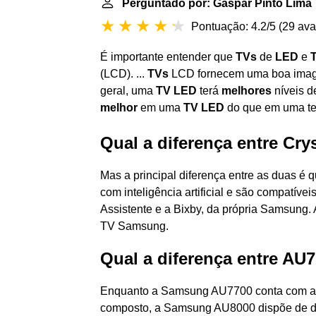
Perguntado por: Gaspar Pinto Lima
Pontuação: 4.2/5
(
29 ava
É importante entender que
TVs
de
LED
e
(LCD). ...
TVs
LCD fornecem uma boa imag
geral, uma
TV LED
terá
melhores
níveis d
melhor
em uma
TV LED
do que em uma te
Qual a diferença entre Cr
Mas a principal diferença entre as duas é
com inteligência artificial e são compatíve
Assistente e a Bixby, da própria Samsung. 
TV Samsung.
Qual a diferença entre AU
Enquanto a Samsung AU7700 conta com ap
composto, a Samsung AU8000 dispõe de d