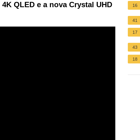
4K QLED e a nova Crystal UHD
16
41
17
43
18