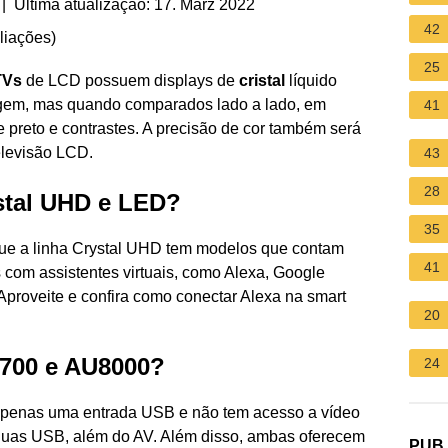
| Última atualização: 17. März 2022
42
liações
)
25
TVs
de LCD possuem displays de
cristal
líquido
em, mas quando comparados lado a lado, em
41
e preto e contrastes. A precisão de cor também será
levisão LCD.
43
28
ystal UHD e LED?
35
 que a linha Crystal UHD tem modelos que contam
41
is com assistentes virtuais, como Alexa, Google
Aproveite e confira como conectar Alexa na smart
20
7700 e AU8000?
24
enas uma entrada USB e não tem acesso a vídeo
uas USB, além do AV. Além disso, ambas oferecem
PUB