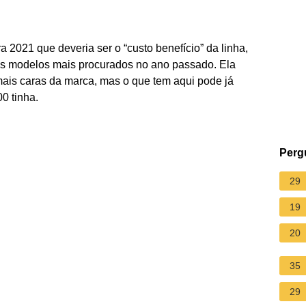
021 que deveria ser o “custo benefício” da linha,
dos modelos mais procurados no ano passado. Ela
ais caras da marca, mas o que tem aqui pode já
0 tinha.
Perg
29
19
20
35
29