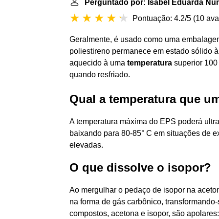
Perguntado por: Isabel Eduarda Nu
Pontuação: 4.2/5
(
10 ava
Geralmente, é usado como uma embalagem 
poliestireno permanece em estado sólido 
aquecido à uma
temperatura
superior 100 
quando resfriado.
Qual a temperatura que u
A temperatura máxima do EPS poderá ultra
baixando para 80-85° C em situações de e
elevadas.
O que dissolve o isopor?
Ao mergulhar o pedaço de isopor na acetona
na forma de gás carbônico, transformando-
compostos, acetona e isopor, são apolares: