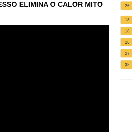
SSO ELIMINA O CALOR MITO
26
18
18
26
27
38