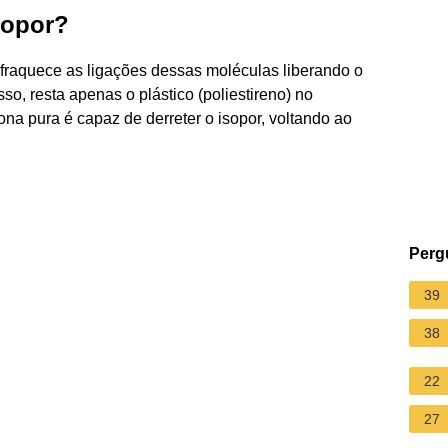
sopor?
fraquece as ligações dessas moléculas liberando o
so, resta apenas o plástico (poliestireno) no
na pura é capaz de derreter o isopor, voltando ao
Perg
39
38
22
27