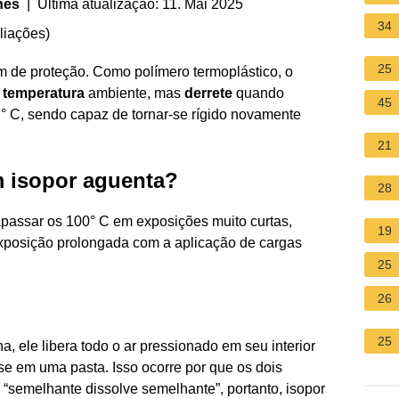
nes
| Última atualização: 11. Mai 2025
34
liações
)
25
de proteção. Como polímero termoplástico, o
à
temperatura
ambiente, mas
derrete
quando
45
° C, sendo capaz de tornar-se rígido novamente
21
m isopor aguenta?
28
passar os 100° C em exposições muito curtas,
19
xposição prolongada com a aplicação de cargas
25
26
25
, ele libera todo o ar pressionado em seu interior
se em uma pasta. Isso ocorre por que os dois
 “semelhante dissolve semelhante”, portanto, isopor