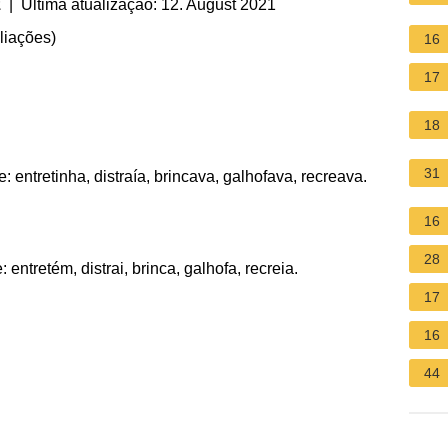
z
| Última atualização: 12. August 2021
liações
)
16
17
18
31
 entretinha, distraía, brincava, galhofava, recreava.
16
28
entretém, distrai, brinca, galhofa, recreia.
17
16
44