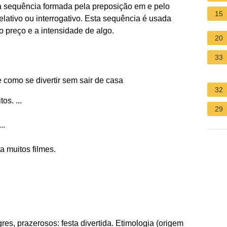
sequência formada pela preposição em e pelo
15
elativo ou interrogativo. Esta sequência é usada
o preço e a intensidade de algo.
20
33
 como se divertir sem sair de casa
32
os. ...
29
..
a muitos filmes.
es, prazerosos: festa divertida. Etimologia (origem