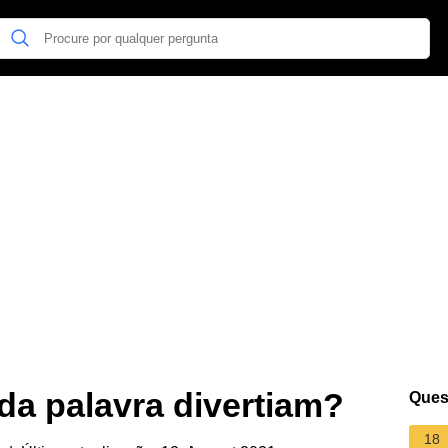
 da palavra divertiam?
Ques
18