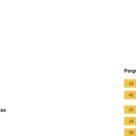
Perg
16
40
20
das
18
39