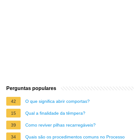
Perguntas populares
42
O que significa abrir comportas?
15
Qual a finalidade da têmpera?
39
Como reviver pilhas recarregáveis?
34
Quais são os procedimentos comuns no Processo