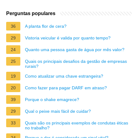
Perguntas populares
36
A planta flor de cera?
29
Vistoria veicular é valida por quanto tempo?
24
Quanto uma pessoa gasta de água por mês valor?
25
Quais os principais desafios da gestão de empresas
rurais?
19
Como atualizar uma chave estrangeira?
20
Como fazer para pagar DARF em atraso?
39
Porque o shake emagrece?
29
Qual o peixe mais fácil de cuidar?
33
Quais são os principais exemplos de condutas éticas
no trabalho?
24
Porque a dor é considerada um sinal vital?