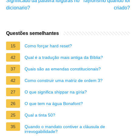
Significado da palavra fulguras no
Taylorismo quando foi
dicionario?
criado?
Questões semelhantes
15
Como forçar hard reset?
42
Qual é a tradução mais antiga da Bíblia?
37
Quais são as emendas constitucionais?
42
Como construir uma matriz de ordem 3?
27
O que significa shippar na gíria?
26
O que tem na água Bonafont?
25
Qual a tinta 50?
35
Quando o mandato contiver a cláusula de
irrevogabilidade?