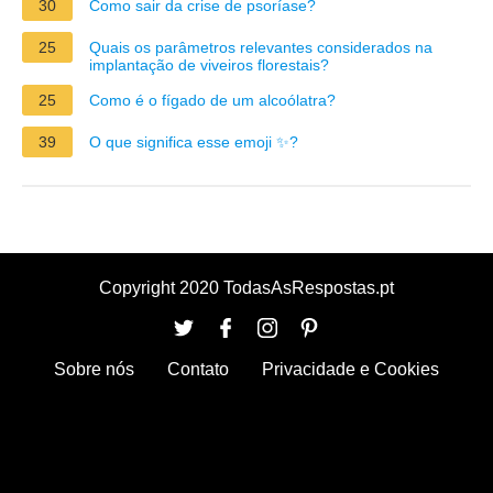
30
Como sair da crise de psoríase?
25
Quais os parâmetros relevantes considerados na
implantação de viveiros florestais?
25
Como é o fígado de um alcoólatra?
39
O que significa esse emoji ✨?
Copyright 2020 TodasAsRespostas.pt
Sobre nós
Contato
Privacidade e Cookies