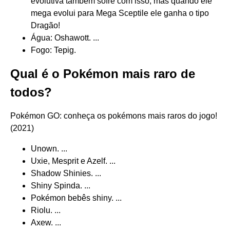
evolutiva também sofre com isso, más quando ele
mega evolui para Mega Sceptile ele ganha o tipo
Dragão!
Água: Oshawott. ...
Fogo: Tepig.
Qual é o Pokémon mais raro de
todos?
Pokémon GO: conheça os pokémons mais raros do jogo!
(2021)
Unown. ...
Uxie, Mesprit e Azelf. ...
Shadow Shinies. ...
Shiny Spinda. ...
Pokémon bebês shiny. ...
Riolu. ...
Axew. ...