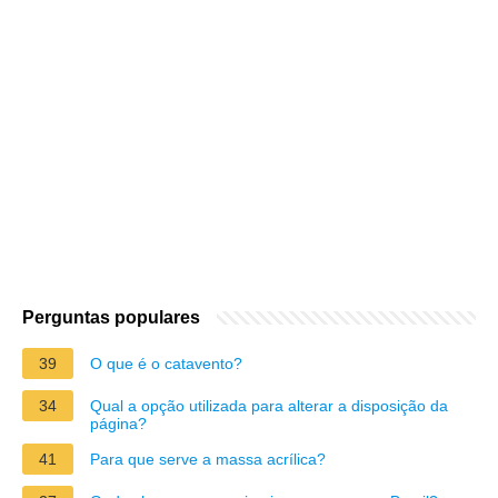
Perguntas populares
39
O que é o catavento?
34
Qual a opção utilizada para alterar a disposição da
página?
41
Para que serve a massa acrílica?