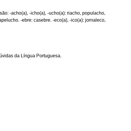
ão: -acho(a), -icho(a), -ucho(a): riacho, populacho,
elucho. -ebre: casebre. -eco(a), -ico(a): jornaleco,
rdúvidas da Língua Portuguesa.