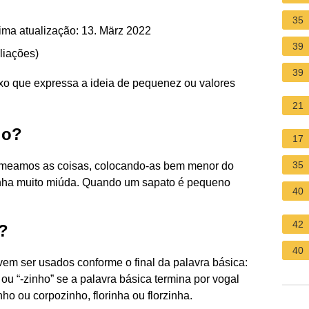
35
ima atualização: 13. März 2022
39
liações
)
39
 que expressa a ideia de pequenez ou valores
21
lo?
17
35
meamos as coisas, colocando-as bem menor do
inha muito miúda. Quando um sapato é pequeno
40
42
?
40
evem ser usados conforme o final da palavra básica:
ou “-zinho” se a palavra básica termina por vogal
nho ou corpozinho, florinha ou florzinha.