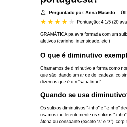
Perguntado por: Anna Macedo
| Últ
Pontuação: 4.1/5
(
20 ava
GRAMÁTICA palavra formada com um sufixo
afetivos (carinho, intensidade, etc.)
O que é diminutivo exemp
Chamamos de diminutivo a forma como no
que são, dando um ar de delicadeza, cois
dizemos que é um “sapatinho”.
Quando se usa diminutivo
Os sufixos diminutivos “-inho” e “-zinho” d
usamos indiferentemente os sufixos “-inho” 
átona ou consoante (exceto “s” e “z”): corpi