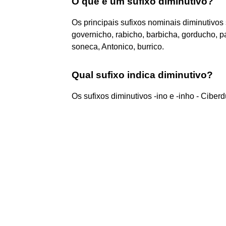
O que é um sufixo diminutivo?
Os principais sufixos nominais diminutivos s
governicho, rabicho, barbicha, gorducho, pap
soneca, Antonico, burrico.
Qual sufixo indica diminutivo?
Os sufixos diminutivos -ino e -inho - Cibe