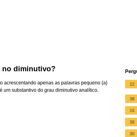
 no diminutivo?
Perg
o acrescentando apenas as palavras pequeno (a)
22
 um substantivo do grau diminutivo analítico.
38
15
38
30