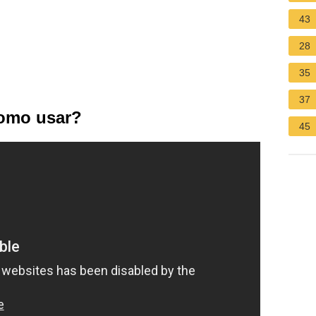
43
28
35
37
omo usar?
45