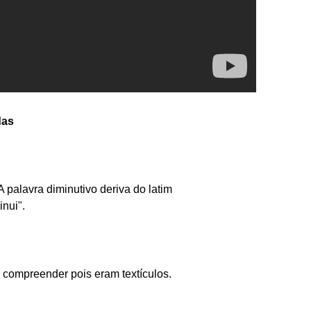
das
A palavra diminutivo deriva do latim
inui".
de compreender pois eram textículos.