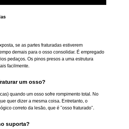
das
exposta, se as partes fraturadas estiverem
empo demais para o osso consolidar. É empregado
ios pedaços. Os pinos presos a uma estrutura
ais facilmente.
 fraturar um osso?
icas) quando um osso sofre rompimento total. No
ue quer dizer a mesma coisa. Entretanto, o
gico correto da lesão, que é "osso fraturado".
no suporta?