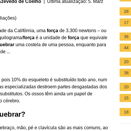
Azevedo de Coelho
| Última atualização: 5. März
28
liações
)
17
ade da Califórnia, uma
força
de 3.300 newtons – ou
36
quilograma/
força
é a unidade de
força
que equivale
uebrar
uma costela de uma pessoa, enquanto para
44
e ...
20
38
 pois 10% do esqueleto é substituído todo ano, num
s especializadas destroem partes desgastadas dos
20
substitutos. Os ossos têm ainda um papel de
15
o cérebro.
18
quebrar?
ntebraço, mão, pé e clavícula são as mais comuns, ao