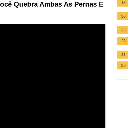
ocê Quebra Ambas As Pernas E
15
30
36
28
41
33