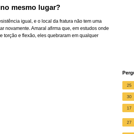
o no mesmo lugar?
istência igual, e o local da fratura não tem uma
ar novamente. Amaral afirma que, em estudos onde
e torção e flexão, eles quebraram em qualquer
Perg
25
30
17
27