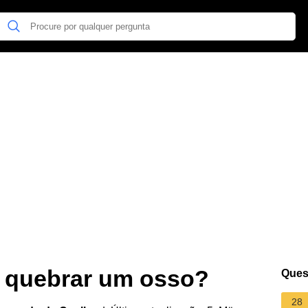
a quebrar um osso?
Ques
28