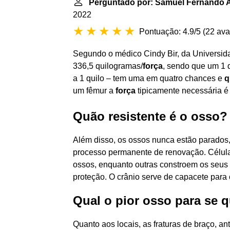
Perguntado por: Samuel Fernando 
2022
Pontuação: 4.9/5
(
22 ava
Segundo o médico Cindy Bir, da Universid
336,5 quilogramas/
força
, sendo que um 1 
a 1 quilo – tem uma em quatro chances e
q
um fêmur a
força
tipicamente necessária é d
Quão resistente é o osso?
Além disso, os ossos nunca estão parados,
processo permanente de renovação. Célula
ossos, enquanto outras constroem os seus 
proteção. O crânio serve de capacete para 
Qual o pior osso para se 
Quanto aos locais, as fraturas de braço, a