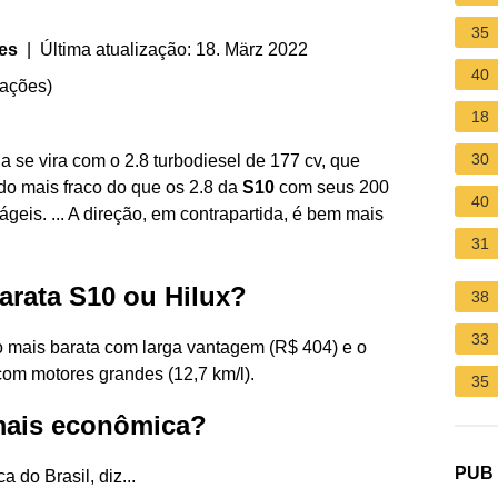
35
ves
| Última atualização: 18. März 2022
40
iações
)
18
30
 se vira com o 2.8 turbodiesel de 177 cv, que
 mais fraco do que os 2.8 da
S10
com seus 200
40
geis. ... A direção, em contrapartida, é bem mais
31
arata S10 ou Hilux?
38
33
ão mais barata com larga vantagem (R$ 404) e o
com motores grandes (12,7 km/l).
35
mais econômica?
PUB
 do Brasil, diz...