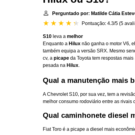
Perguntado por: Matilde Cátia Este
Pontuação: 4.3/5
(
5 aval
S10
leva a
melhor
Enquanto a
Hilux
não ganha o motor V6, ela
também equipa a versão SRX. Mesmo sendo
cv, a
picape
da Toyota tem respostas mais á
pesada na
Hilux
.
Qual a manutenção mais b
A Chevrolet S10, por sua vez, tem a revis
melhor consumo rodoviário entre as rivais 
Qual caminhonete diesel 
Fiat Toro é a picape a diesel mais econômica