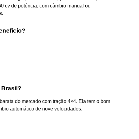
160 cv de potência, com câmbio manual ou
s.
enefício?
 Brasil?
 barata do mercado com tração 4×4. Ela tem o bom
âmbio automático de nove velocidades.