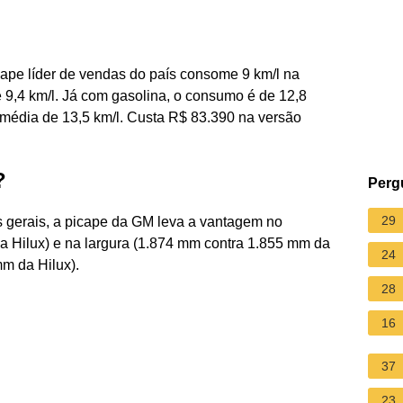
cape líder de vendas do país consome 9 km/l na
 9,4 km/l. Já com gasolina, o consumo é de 12,8
 média de 13,5 km/l. Custa R$ 83.390 na versão
?
Perg
29
gerais, a picape da GM leva a vantagem no
 Hilux) e na largura (1.874 mm contra 1.855 mm da
24
mm da Hilux).
28
16
37
23