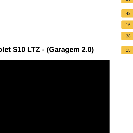
42
16
38
let S10 LTZ - (Garagem 2.0)
15