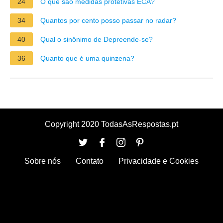
24
O que são medidas protetivas ECA?
34
Quantos por cento posso passar no radar?
40
Qual o sinônimo de Depreende-se?
36
Quanto que é uma quinzena?
Copyright 2020 TodasAsRespostas.pt
Sobre nós
Contato
Privacidade e Cookies