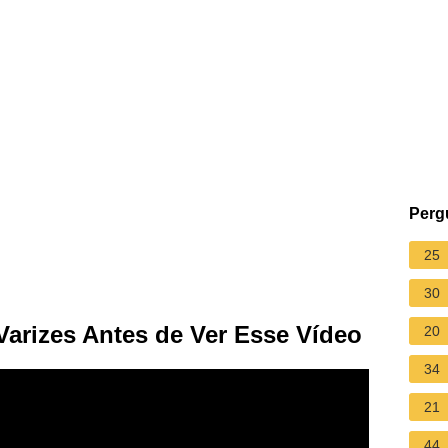
Perg
25
30
arizes Antes de Ver Esse Vídeo
20
34
21
44