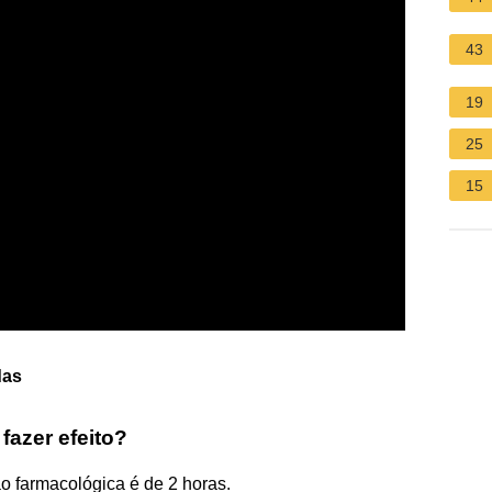
43
19
25
15
das
fazer efeito?
o farmacológica é de 2 horas.