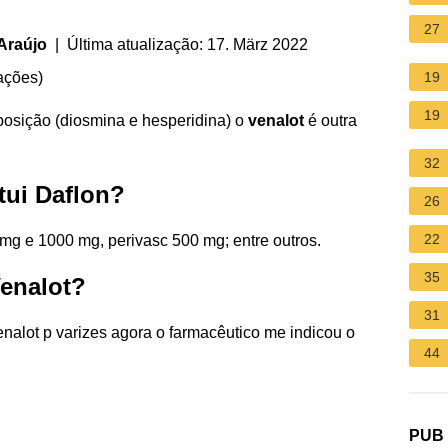
27
Araújo
| Última atualização: 17. März 2022
ações
)
19
19
ição (diosmina e hesperidina) o
venalot
é outra
32
tui Daflon?
26
22
 mg e 1000 mg, perivasc 500 mg; entre outros.
35
Venalot?
31
enalot p varizes agora o farmacêutico me indicou o
44
PUB