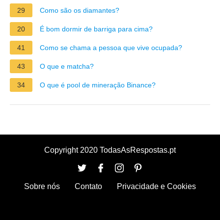
29
Como são os diamantes?
20
É bom dormir de barriga para cima?
41
Como se chama a pessoa que vive ocupada?
43
O que e matcha?
34
O que é pool de mineração Binance?
Copyright 2020 TodasAsRespostas.pt
Sobre nós
Contato
Privacidade e Cookies