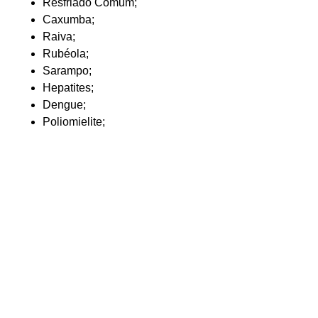
Resfriado Comum;
Caxumba;
Raiva;
Rubéola;
Sarampo;
Hepatites;
Dengue;
Poliomielite;