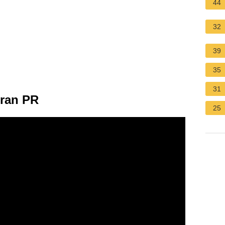
44
32
39
35
31
tran PR
25