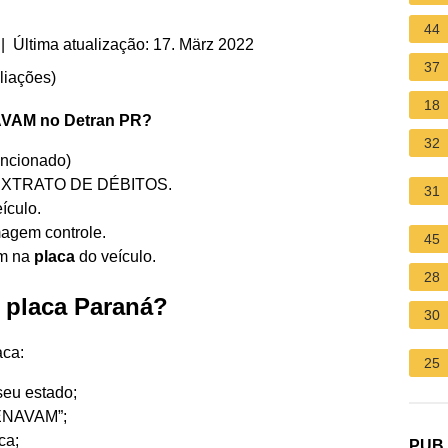
44
| Última atualização: 17. März 2022
37
liações
)
18
AVAM
no
Detran PR
?
32
ncionado)
 EXTRATO DE DÉBITOS.
31
ículo.
agem controle.
45
am na
placa
do veículo.
28
 placa Paraná?
30
ca:
25
seu estado;
RENAVAM”;
ca;
PUB