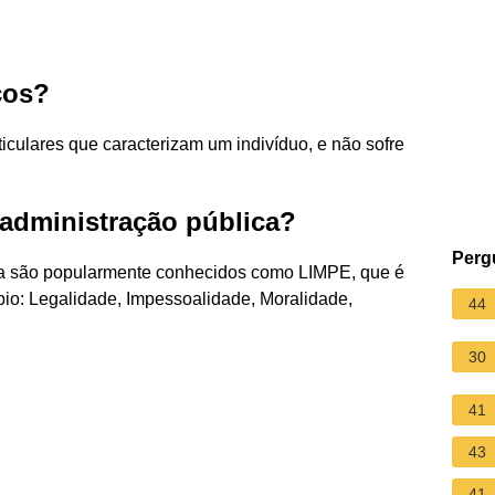
cos?
rticulares que caracterizam um indivíduo, e não sofre
 administração pública?
Perg
eira são popularmente conhecidos como LIMPE, que é
ípio: Legalidade, Impessoalidade, Moralidade,
44
30
41
43
41