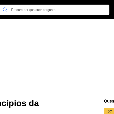
ncípios da
Ques
27