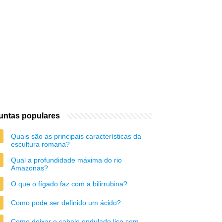
untas populares
Quais são as principais características da
escultura romana?
Qual a profundidade máxima do rio
Amazonas?
O que o fígado faz com a bilirrubina?
Como pode ser definido um ácido?
Como deixar o cabelo ondulado liso sem