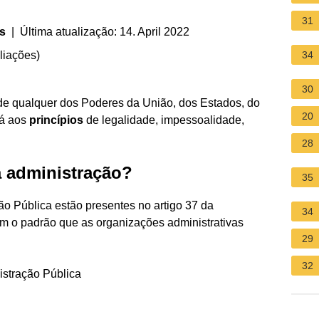
31
s
| Última atualização: 14. April 2022
liações
)
34
30
a de qualquer dos Poderes da União, dos Estados, do
20
rá aos
princípios
de legalidade, impessoalidade,
28
a administração?
35
ão Pública estão presentes no artigo 37 da
34
m o padrão que as organizações administrativas
29
32
istração Pública