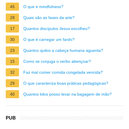
45
O que e mindfulness?
28
Quais são as fases da arte?
17
Quantos discípulos Jesus escolheu?
30
O que é carregar um fardo?
23
Quantos quilos a cabeça humana aguenta?
15
Como se conjuga o verbo abençoar?
32
Faz mal comer comida congelada vencida?
29
O que caracteriza boas práticas pedagógicas?
40
Quantos kilos posso levar na bagagem de mão?
PUB